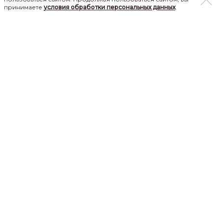
принимаете
условия обработки персональных данных
+7-962-702-22-03
v.perova@profcosmo.ru